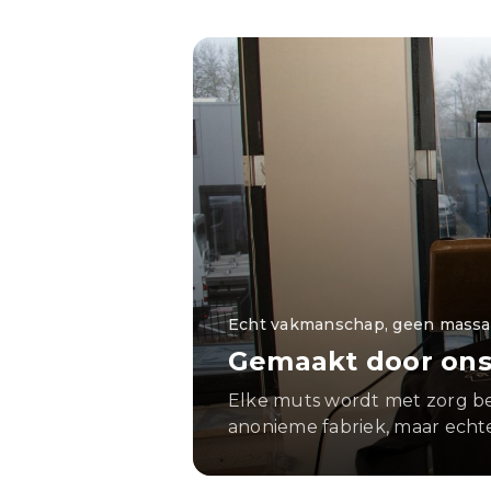
Echt vakmanschap, geen massa
Gemaakt door ons
Elke muts wordt met zorg be
anonieme fabriek, maar echte