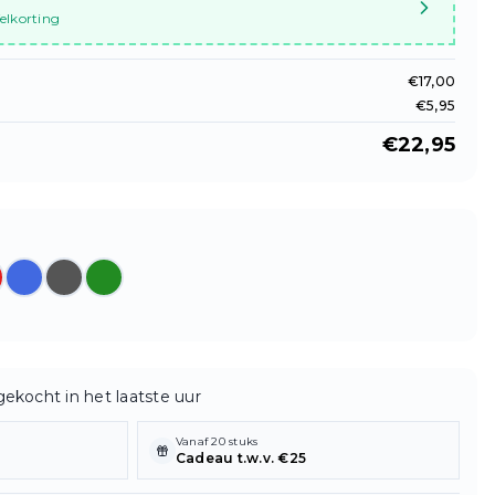
elkorting
€
17,00
€
5,95
€
22,95
ekocht in het laatste uur
Vanaf 20 stuks
Cadeau t.w.v. €25