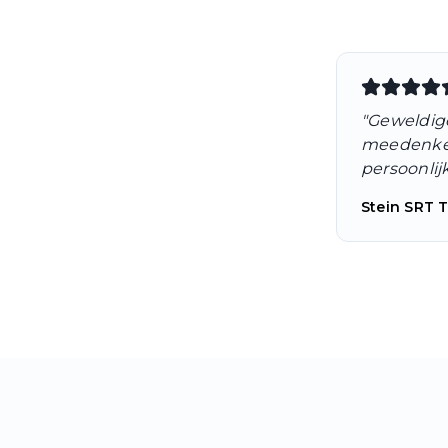
"
Geweldig
meedenken 
persoonlij
Stein SRT 