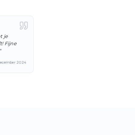
 je
! Fijne
"
ecember 2024