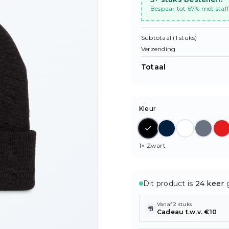
Bespaar tot 67% met staff
Subtotaal (
1
stuks)
Verzending
Totaal
Kleur
1
×
Zwart
Dit product is
24 keer
g
Vanaf 2 stuks
Cadeau t.w.v. €10