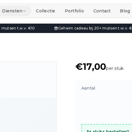
Diensten
Collectie
Portfolio
Contact
Blog
Geheim cadeau bij 20+ mutsen t.w.v. €25
30% Ko
€
17,00
per stuk
Aantal
5+ stuks bestellen?