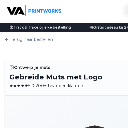
bij elke bestelling
Gratis cadeau bij 2+ mutsen t.w.v. €10
Terug naar bestellen
Ontwerp je muts
Gebreide Muts met Logo
★★★★★
5.0
|
200+ tevreden klanten