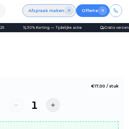
Afspraak maken
Offerte
rting — Tijdelijke actie
Gratis verzending vanaf €100
€
17,00
/ stuk
1